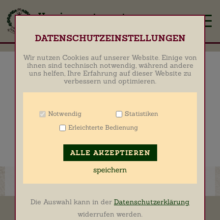
Zum Betrieb der Seite notwendige Cookies
DATENSCHUTZEINSTELLUNGEN
Name
PHP Session Cookie
Wir nutzen Cookies auf unserer Website. Einige von
Anbieter
Eigentümer dieser Website
ihnen sind technisch notwendig, während andere
uns helfen, Ihre Erfahrung auf dieser Website zu
Zweck
Absicherung Kontaktformular / SPAM
verbessern und optimieren.
Schutz
Cookie Name
PHPSESSID
Cookie Laufzeit
undefined
Notwendig
Statistiken
Info
Info
Erleichterte Bedienung
Info
Name
Cookiespeicherung Entscheidungscookie
Anbieter
Eigentümer dieser Website
ALLE AKZEPTIEREN
Zweck
Speichert die Einstellungen der Besucher
bezüglich der Speicherung von Cookies.
speichern
Cookie Name
Media Lab Consent Cookie
Cookie Laufzeit
1 Jahr
Die Auswahl kann in der
Datenschutzerklärung
Cookies für die Analyse des Benutzerverhaltens
widerrufen werden.