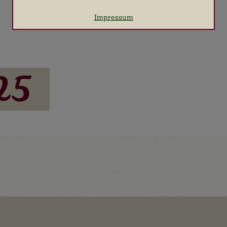
Name
Google Analytics
Impressum
Anbieter
Google LLC
Zweck
Cookie von Google für Website-Analysen.
Erzeugt statistische Daten darüber, wie
der Besucher die Website nutzt.
Cookie Name
_ga, _gid, _gat, _gtag
25
Cookie Laufzeit
2 Jahre
Cookies zur Erleichterung der Bedienung für den
Benutzer
Name
Google Maps
Anbieter
Google LLC
Zweck
Cookie von Google für die Nutzung von
Google Maps.
Cookie Name
NID
Cookie Laufzeit
6 Monate
Infos schließen