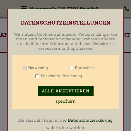
Hauptstraße 113, 7201 Neudörfl
Zum Betrieb der Seite notwendige Cookies
DATENSCHUTZEINSTELLUNGEN
Name
PHP Session Cookie
JAHRESPLAN
RESERVIERUNG
KONTAKT
Wir nutzen Cookies auf unserer Website. Einige von
Anbieter
Eigentümer dieser Website
ihnen sind technisch notwendig, während andere
uns helfen, Ihre Erfahrung auf dieser Website zu
Zweck
Absicherung Kontaktformular / SPAM
verbessern und optimieren.
Schutz
Cookie Name
PHPSESSID
Cookie Laufzeit
undefined
Notwendig
Statistiken
Info
Info
Erleichterte Bedienung
Info
Name
Cookiespeicherung Entscheidungscookie
Anbieter
Eigentümer dieser Website
ALLE AKZEPTIEREN
Zweck
Speichert die Einstellungen der Besucher
bezüglich der Speicherung von Cookies.
speichern
Cookie Name
Media Lab Consent Cookie
Cookie Laufzeit
1 Jahr
Die Auswahl kann in der
Datenschutzerklärung
Cookies für die Analyse des Benutzerverhaltens
widerrufen werden.