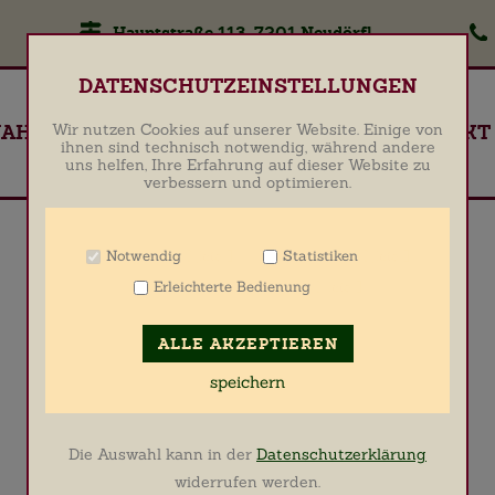
Hauptstraße 113, 7201 Neudörfl
Zum Betrieb der Seite notwendige Cookies
DATENSCHUTZEINSTELLUNGEN
Name
PHP Session Cookie
JAHRESPLAN
RESERVIERUNG
KONTAKT
Wir nutzen Cookies auf unserer Website. Einige von
Anbieter
Eigentümer dieser Website
ihnen sind technisch notwendig, während andere
uns helfen, Ihre Erfahrung auf dieser Website zu
Zweck
Absicherung Kontaktformular / SPAM
verbessern und optimieren.
Schutz
Cookie Name
PHPSESSID
Cookie Laufzeit
undefined
Notwendig
Statistiken
Info
Info
Erleichterte Bedienung
Info
Name
Cookiespeicherung Entscheidungscookie
Anbieter
Eigentümer dieser Website
ALLE AKZEPTIEREN
Zweck
Speichert die Einstellungen der Besucher
bezüglich der Speicherung von Cookies.
speichern
Cookie Name
Media Lab Consent Cookie
Cookie Laufzeit
1 Jahr
Die Auswahl kann in der
Datenschutzerklärung
Cookies für die Analyse des Benutzerverhaltens
widerrufen werden.