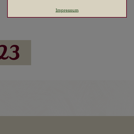
Name
Google Analytics
Impressum
Anbieter
Google LLC
Zweck
Cookie von Google für Website-Analysen.
Erzeugt statistische Daten darüber, wie
der Besucher die Website nutzt.
Cookie Name
_ga, _gid, _gat, _gtag
23
Cookie Laufzeit
2 Jahre
Cookies zur Erleichterung der Bedienung für den
Benutzer
Name
Google Maps
Anbieter
Google LLC
Zweck
Cookie von Google für die Nutzung von
Google Maps.
Cookie Name
NID
Cookie Laufzeit
6 Monate
Infos schließen