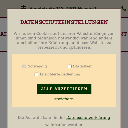
Hauptstraße 113, 7201 Neudörfl
Zum Betrieb der Seite notwendige Cookies
DATENSCHUTZEINSTELLUNGEN
Name
PHP Session Cookie
JAHRESPLAN
RESERVIERUNG
KONTAKT
Wir nutzen Cookies auf unserer Website. Einige von
Anbieter
Eigentümer dieser Website
ihnen sind technisch notwendig, während andere
uns helfen, Ihre Erfahrung auf dieser Website zu
Zweck
Absicherung Kontaktformular / SPAM
verbessern und optimieren.
Schutz
Cookie Name
PHPSESSID
Cookie Laufzeit
undefined
Notwendig
Statistiken
Info
Info
Erleichterte Bedienung
Info
Name
Cookiespeicherung Entscheidungscookie
Anbieter
Eigentümer dieser Website
ALLE AKZEPTIEREN
Zweck
Speichert die Einstellungen der Besucher
bezüglich der Speicherung von Cookies.
speichern
Cookie Name
Media Lab Consent Cookie
Cookie Laufzeit
1 Jahr
Die Auswahl kann in der
Datenschutzerklärung
Cookies für die Analyse des Benutzerverhaltens
widerrufen werden.