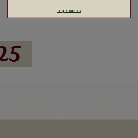
Name
Google Analytics
Impressum
Anbieter
Google LLC
Zweck
Cookie von Google für Website-Analysen.
Erzeugt statistische Daten darüber, wie
der Besucher die Website nutzt.
Cookie Name
_ga, _gid, _gat, _gtag
25
Cookie Laufzeit
2 Jahre
Cookies zur Erleichterung der Bedienung für den
Benutzer
Name
Google Maps
Anbieter
Google LLC
Zweck
Cookie von Google für die Nutzung von
Google Maps.
Cookie Name
NID
Cookie Laufzeit
6 Monate
Infos schließen